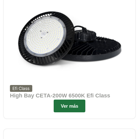
Efi Class
High Bay CETA-200W 6500K Efi Class
Ver más