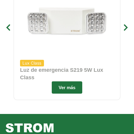
Lux Class
Ef
Luz de emergencia S219 5W Lux
Lu
Class
Cl
Ver más