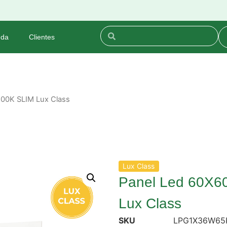
nda
Clientes
00K SLIM Lux Class
Lux Class
Panel Led 60X
Lux Class
SKU
LPG1X36W65