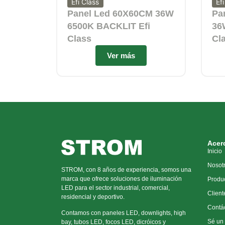
Efi Class
Ef
Panel Led 60X60CM 36W
Pa
6500K BACKLIT Efi
36
Class
Cl
Ver más
Acer
Inicio
Nosot
STROM, con 8 años de experiencia, somos una
marca que ofrece soluciones de iluminación
Produ
LED para el sector industrial, comercial,
Client
residencial y deportivo.
Contá
Contamos con paneles LED, downlights, high
Sé un 
bay, tubos LED, focos LED, dicróicos y