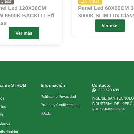
i Class
Lux Class
nel Led 120X30CM
Panel Led 60X60CM 
W 6500K BACKLIT Efi
3000K SLIM Lux Clas
ass
Ver más
Ver más
ca de STROM
Información
Contacto
923 529 499
Política de Privacidad
ros
INGENIERIA Y TECNOLO
INDUSTRIAL DEL PERÚ 
Prueba y Certificaciones
ctos
RUC: 20602336264
RAEE
es
ctanos
distribuidor