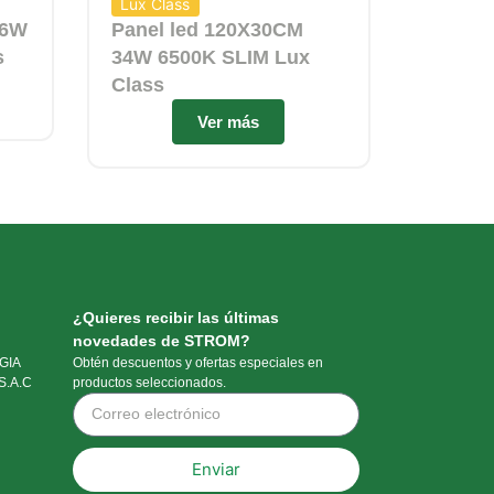
Lux Class
36W
Panel led 120X30CM
s
34W 6500K SLIM Lux
Class
Ver más
¿Quieres recibir las últimas
novedades de STROM?
GIA
Obtén descuentos y ofertas especiales en
S.A.C
productos seleccionados.
Enviar