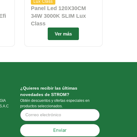
Lux Class
Panel Led 120X30CM
Efi
34W 3000K SLIM Lux
Class
Ver más
¿Quieres recibir las últimas
novedades de STROM?
GIA
Obtén descuentos y ofertas especiales en
S.A.C
productos seleccionados.
Enviar