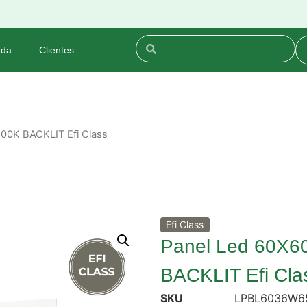
nda
Clientes
00K BACKLIT Efi Class
Efi Class
Panel Led 60X
BACKLIT Efi Cla
SKU
LPBL6036W6