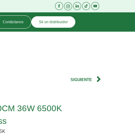
Contáctanos
Sé un distribuidor
SIGUIENTE
60CM 36W 6500K
ss
5K