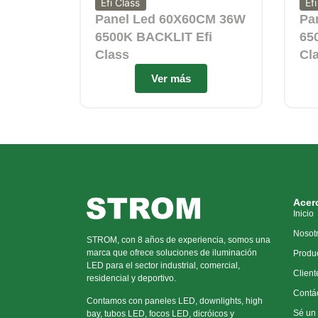
Efi Class
Ef
Panel Led 60X60CM 36W
Pa
6500K BACKLIT Efi
65
Class
Cl
Ver más
Acer
Inicio
Nosot
STROM, con 8 años de experiencia, somos una
marca que ofrece soluciones de iluminación
Produ
LED para el sector industrial, comercial,
Client
residencial y deportivo.
Contá
Contamos con paneles LED, downlights, high
Sé un 
bay, tubos LED, focos LED, dicróicos y