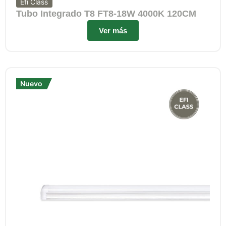
Efi Class
Tubo Integrado T8 FT8-18W 4000K 120CM
Ver más
Nuevo
Nuevo