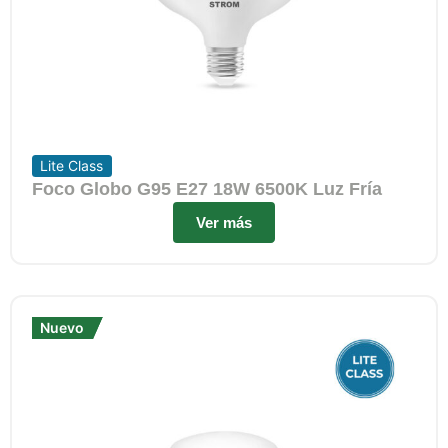
Lite Class
Foco Globo G95 E27 18W 6500K Luz Fría
Ver más
Nuevo
Nuevo