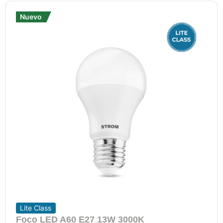
Nuevo
Nuevo
Lite Class
Foco LED A60 E27 13W 3000K