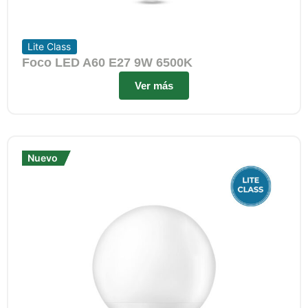
Lite Class
Foco LED A60 E27 9W 6500K
Ver más
Nuevo
Nuevo