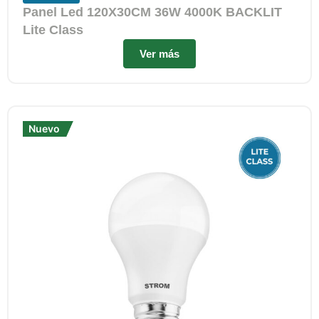
Panel Led 120X30CM 36W 4000K BACKLIT
Lite Class
Ver más
Nuevo
Nuevo